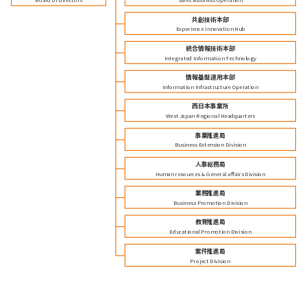
共創技術本部
Experience Innovation Hub
統合情報技術本部
Integrated Information Technology
情報基盤運用本部
Information Infrastructure Operation
西日本事業所
West Japan Regional Headquarters
事業推進局
Business Extension Division
人事総務局
Human resources & General affairs Division
業務推進局
Business Promotion Division
教育推進局
Educational Promotion Division
案件推進局
Project Division